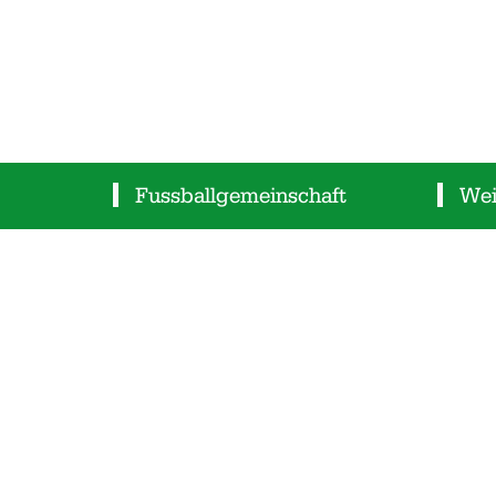
Fussballgemeinschaft
Wei
HISTORIE
WEIT
VORSTAND
SHOP
SPORTPLATZ
VERE
SCHIEDSRICHTER
ARCH
KINDERSCHUTZ
DOWN
SPONSOREN