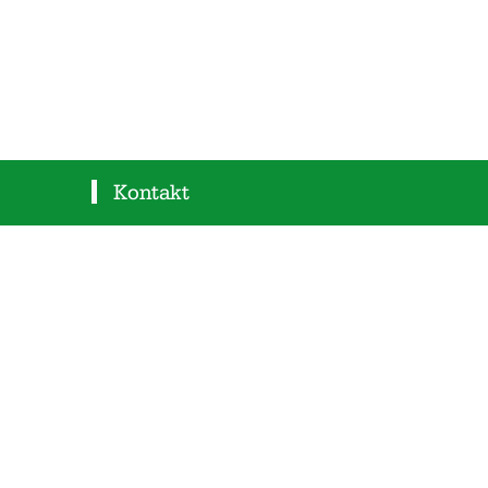
Kontakt
SC Volmershoven
Heidgen
E-Mail:
scvh21@sc-volmershoven-
heidgen.de
Anschrift:
Hauptstraße 101
53347 Alfter
Sportplatz:
Hauptstraße 312 (gegenüber Am