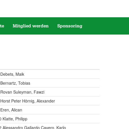
te
Mitglied werden
Sponsoring
 Debets, Maik
Bernartz, Tobias
5 Rovan Suleyman, Fawzi
Horst Peter Hörnig, Alexander
Eren, Alican
Klatte, Philipp
2 Alessandro Gallardo Cavero, Karlo