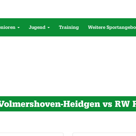
enioren
Jugend
Training
Weitere Sportangebo
Volmershoven-Heidgen vs RW 