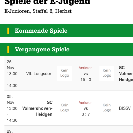
Spiele der E-Jugend
E-Junioren, Staffel 8, Herbst
Kommende Spiele
Vergangene Spiele
26.
Nov
SC
Verloren
13:00
VfL Lengsdorf
vs
Volme
-
15 : 0
Heidg
14:30
05.
Nov
SC
Verloren
13:00
Volmershoven-
vs
BISSV
-
Heidgen
3 : 7
14:30
29.