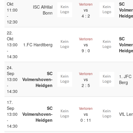
Okt
SC
Verloren
ISC AlHilal
11:00
vs
Volme
Bonn
-
4 : 2
Heidg
12:30
22.
Okt
SC
Verloren
13:00
1.FC Hardtberg
vs
Volme
-
9 : 0
Heidg
14:30
24.
Sep
SC
Verloren
1. JFC
13:00
Volmershoven-
vs
Berg
-
Heidgen
2 : 5
14:30
17.
Sep
SC
Verloren
13:00
Volmershoven-
vs
VfL Le
-
Heidgen
0 : 11
14:30