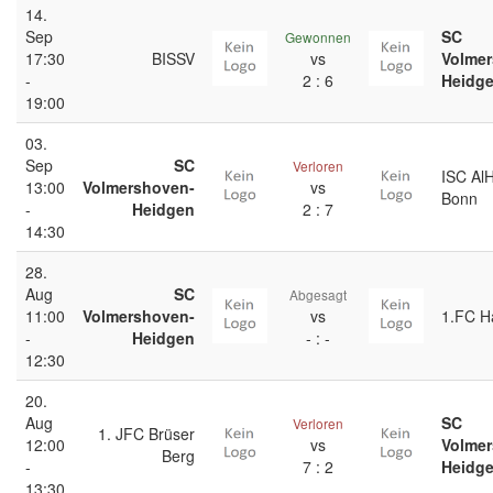
14.
Sep
SC
Gewonnen
17:30
BISSV
vs
Volme
-
2 : 6
Heidg
19:00
03.
Sep
SC
Verloren
ISC AlH
13:00
Volmershoven-
vs
Bonn
-
Heidgen
2 : 7
14:30
28.
Aug
SC
Abgesagt
11:00
Volmershoven-
vs
1.FC H
-
Heidgen
- : -
12:30
20.
Aug
SC
Verloren
1. JFC Brüser
12:00
vs
Volme
Berg
-
7 : 2
Heidg
13:30