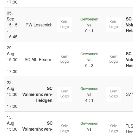
17:00
05.
Sep
SC
Gewonnen
15:15
RW Lessenich
vs
Vol
-
0 : 1
He
16:45
29.
Aug
SC
Gewonnen
15:30
SC Alt.-Ersdorf
vs
Vol
-
0 : 3
He
17:00
22.
Aug
SC
Gewonnen
15:30
Volmershoven-
vs
SV 
-
Heidgen
4 : 1
17:00
15.
Aug
SC
Gewonnen
TuS
15:30
Volmershoven-
vs
Her