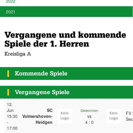
2022
2021
Vergangene und kommende
Spiele der 1. Herren
Kreisliga A
Kommende Spiele
Vergangene Spiele
12.
Jun
SC
Gewonnen
FV 
15:30
Volmershoven-
vs
Sec
-
Heidgen
4 : 0
17:00