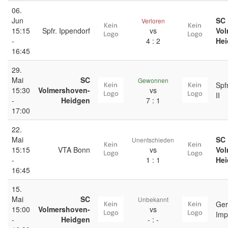
06.
Jun
SC
Verloren
15:15
Spfr. Ippendorf
vs
Vol
-
4 : 2
He
16:45
29.
Mai
SC
Gewonnen
Spf
15:30
Volmershoven-
vs
II
-
Heidgen
7 : 1
17:00
22.
Mai
SC
Unentschieden
15:15
VTA Bonn
vs
Vol
-
1 : 1
He
16:45
15.
Mai
SC
Unbekannt
Ger
15:00
Volmershoven-
vs
Imp
-
Heidgen
- : -