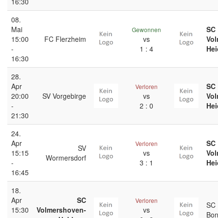
16:30
08.
Mai
SC
Gewonnen
15:00
FC Flerzheim
vs
Vol
-
1 : 4
He
16:30
28.
Apr
SC
Verloren
20:00
SV Vorgebirge
vs
Vol
-
2 : 0
He
21:30
24.
Apr
SC
Verloren
SV
15:15
vs
Vol
Wormersdorf
-
3 : 1
He
16:45
18.
Apr
SC
Verloren
SC 
15:30
Volmershoven-
vs
Bo