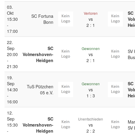
03.
Okt
SC
Verloren
SC Fortuna
15:30
vs
Vol
Bonn
-
2 : 1
He
17:00
22.
Sep
SC
Gewonnen
SV 
20:00
Volmershoven-
vs
Bus
-
Heidgen
2 : 1
21:30
19.
Sep
SC
Gewonnen
TuS Pützchen
14:30
vs
Vol
05 e.V.
-
1 : 3
He
16:00
12.
Sep
SC
Unentschieden
Mar
15:30
Volmershoven-
vs
SV 
-
Heidgen
2 : 2