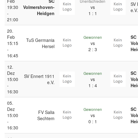
Feb
SC
Unentschieden
SV 
19:30
Volmershoven-
vs
e.V.
-
Heidgen
1 : 1
21:00
20.
Feb
SC
Gewonnen
TuS Germania
15:15
vs
Vol
Hersel
-
2 : 3
He
16:45
12.
Dez
SC
Gewonnen
SV Ennert 1911
15:00
vs
Vol
e.V.
-
1 : 4
He
16:30
05.
Dez
SC
Gewonnen
FV Salia
15:00
vs
Vol
Sechtem
-
0 : 1
He
16:30