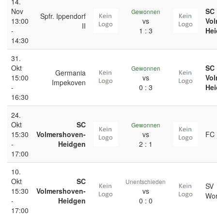
14.
Nov
SC
Gewonnen
Spfr. Ippendorf
13:00
vs
Vol
II
-
1 : 3
He
14:30
31.
Okt
SC
Gewonnen
Germania
15:00
vs
Vol
Impekoven
-
0 : 3
He
16:30
24.
Okt
SC
Gewonnen
15:30
Volmershoven-
vs
FC 
-
Heidgen
2 : 1
17:00
10.
Okt
SC
Unentschieden
SV
15:30
Volmershoven-
vs
Wor
-
Heidgen
0 : 0
17:00