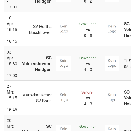
-
Heidgen
0 : 2
17:00
10.
Apr
SC
Gewonnen
SV Hertha
15:15
vs
Vol
Buschhoven
-
0 : 6
He
16:45
03.
Apr
SC
Gewonnen
TuS
15:30
Volmershoven-
vs
05 
-
Heidgen
4 : 0
17:00
27.
Mrz
SC
Verloren
Marokkanischer
15:15
vs
Vol
SV Bonn
-
4 : 3
He
16:45
20.
Mrz
SC
Gewonnen