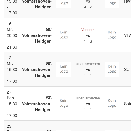
15:30
Volmershoven-
vs
RW 
-
Heidgen
4 : 2
17:00
16.
Mrz
SC
Verloren
20:00
Volmershoven-
vs
VTA
-
Heidgen
1 : 3
21:30
13.
Mrz
SC
Unentschieden
15:30
Volmershoven-
vs
SC 
-
Heidgen
1 : 1
17:00
27.
Feb
SC
Unentschieden
15:30
Volmershoven-
vs
Spf
-
Heidgen
1 : 1
17:00
23.