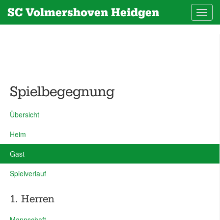
SC Volmershoven Heidgen
Toggl
navig
Spielbegegnung
Übersicht
Heim
Gast
Spielverlauf
1. Herren
Mannschaft